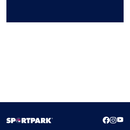
+49
STANDORT
MITGLIEDSCHAFT
DETAILS
ABSCHLUSS
Hiermit stimme ich zu, dass meine Daten für
Rückfragen verwendet werden dürfen
ZURÜCK
ZUM NÄCHSTEN SCHRITT